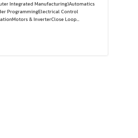
ter Integrated Manufacturing)Automatics
er ProgrammingElectrical Control
tionMotors & InverterClose Loop...