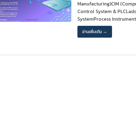
Manufacturing)CIM (Compu
Control System & PLCLadd
SystemProcess Instrumenta
อ่านเพิ่มเติม →