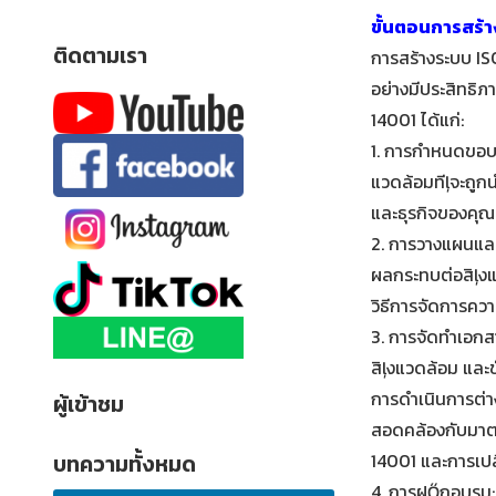
ขั้นตอนการสร้
ติดตามเรา
การสร้างระบบ IS
อย่างมีประสิทธิ
14001 ได้แก่:
1.
การกําหนดขอ
แวดล้อมทีļจะถูกน
และธุรกิจของคุณ
2.
การวางแผนและ
ผลกระทบต่อสิļงแ
วิธีการจัดการควา
3.
การจัดทําเอกส
สิļงแวดล้อม และ
การดําเนินการต่า
ผู้เข้าชม
สอดคล้องกับมา
14001 และการเปล
บทความทั้งหมด
4.
การฝŐกอบรม