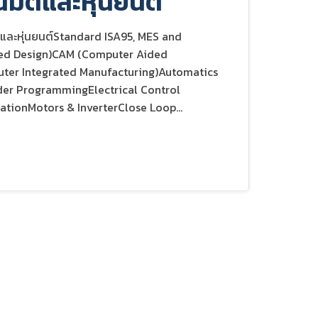
มัติและหุ่นยนต์
ิและหุ่นยนต์Standard ISA95, MES and
ed Design)CAM (Computer Aided
ter Integrated Manufacturing)Automatics
er ProgrammingElectrical Control
tionMotors & InverterClose Loop...